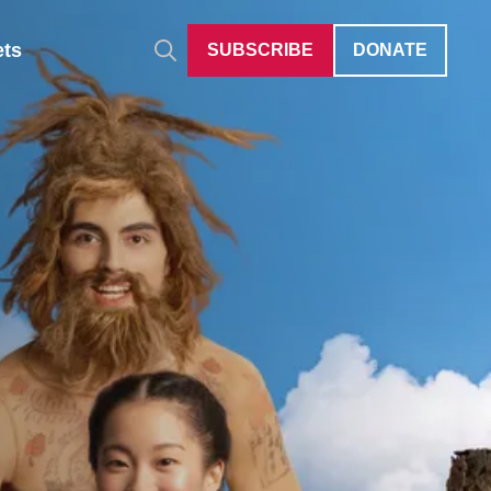
ets
SUBSCRIBE
DONATE
Auditions
Give Differently
40 Under 40
Careers