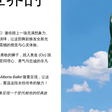
！
踪》邀你踏上一场充满想象力、
新演绎，让这部舞剧焕发全新光
震撼的视觉与心灵体验。
的狮子，踏入奥兹 (Oz) 国
受同理心、勇气与忠诚的非凡
，
Alberta Ballet
 隆重呈现，让这
，重温这段永恒传奇的魅力！
的节奏呈现一个世代相传的经典故