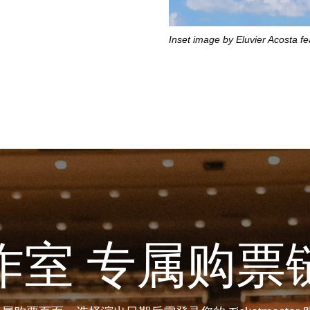
Inset image by Eluvier Acosta fe
作室 专属购票