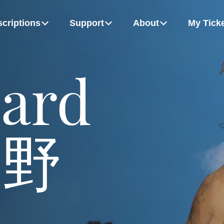
criptions
Support
About
My Tick
m
Board Of Directors
Growing Up Strong
Flex Packs
Dancers
ard
MORE
hudych, Alexandra Anker-Hughes and Patrice Bertrand
Rémy Gray and Bel Johnson-Darby
绿野