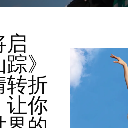
将启
仙踪》
情转折
，让你
世界的