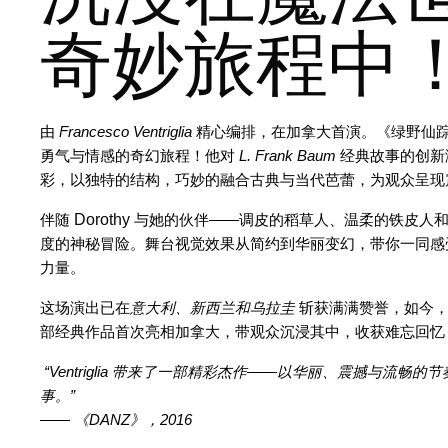
奇妙旅程中
由 
Francesco Ventriglia
 精心编排，在加拿大首演。《绿野仙
勇气与情感的奇幻旅程！他对 
L. Frank Baum
 经典故事的创
彩，以独特的结构，巧妙的融合古典与当代芭蕾，为观众呈现
Dorothy 
伴随 
与她的伙伴——调皮的稻草人、温柔的铁皮人和勇敢
度的神秘冒险。舞台视觉效果从简约到华丽变幻，带你一同感
力量。
这场演出已在
意大利、新西兰和乌拉圭
 斩获满满赞誉，如今
部经典作品首次亮相加拿大，带观众沉浸其中，收获难忘回忆
“Ventriglia 带来了一部精彩杰作——以华丽、震撼与流畅
事。”
—— 
《DANZ》，2016