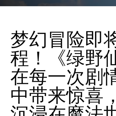
梦幻冒险即
程！《绿野
在每一次剧
中带来惊喜
沉浸在魔法