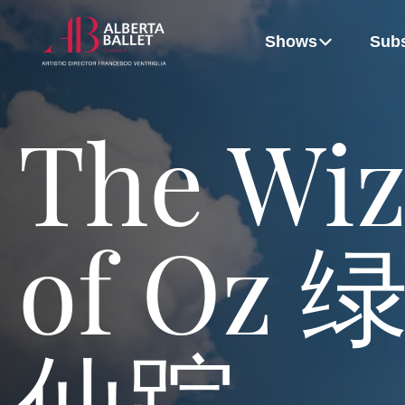
e
t
e
r
A
e
m
o
m
u
p
Shows
Subs
b
b
b
a
r
M
e
e
e
r
i
a
r
r
r
y
l
y
Who We Are
Artistic Excellence
Become a Subscriber
Leadership Tea
The Wiz
Upcoming shows
BUY
BUY
BUY
BUY
BUY
BUY
TICKETS
TICKETS
TICKETS
TICKETS
TICKETS
TICKETS
LEARN MORE
LEARN MORE
LEARN MORE
LEARN MORE
LEARN MORE
LEARN 
September
October
December
February
April
May
Artist: Luna Sasaki
Artist: Aaron Anker
Artist: Aaron Anker
Artist: Jolie Rose Lombardo
Artists: Yaroslav K
Artists: 
of Oz 
2027
2027
2026
2027
2026
2026
仙踪